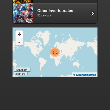
Other Invertebrates
51 снимки
+
-
212
10000 km
5000 mi
©
OpenStreetMap