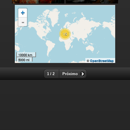
+
-
15
10000 km
5000 mi
©
OpenStreetMap
1 / 2
Próximo